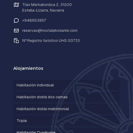
Trav Merkatondoa 2, 31200
Estella-Lizarra, Navarra
+948553957
reservas@hostalelvolante.com
Nº Registro turístico UHS 00733
Alojamientos
Habitación individual
Habitación doble dos camas
Habitación doble matrimonial
Triple
Habitación Cuadruple